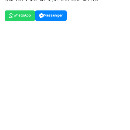
দীর্ঘদিন ফলন পাওয়া যায়। হেক্টর প্রতি ২২-২৩ টন ফলন হয়।
WhatsApp
Messenger