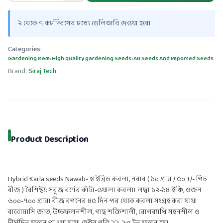
২ থেকে ৭ কর্মদিবসের মধ্যে ডেলিভারি দেওয়া হবে।
Categories:
Gardening Item
›
High quality gardening Seeds
›
AB Seeds And Imported Seeds
Brand:
Siraj Tech
Product Description
Hybrid Karla seeds Nawab- হাইব্রিড করলা, নবাব ( ১০ গ্রাম / ৫০ +/- পিচ
বীজ ) বৈশিষ্ট্য: সবুজ বর্ণের কাঁটা-ওয়ালা করলা। লম্বা ১২-১৪ ইঞ্চি, ওজন
৬০০-৭০০ গ্রাম। বীজ বপনের ৪৫ দিন পর থেকে করলা সংগ্রহ করা যায়।
বারোমাসি জাত, উচ্চফলনশীল, গাছ শক্তিশালী, রোগব্যাধি সহনশীল ও