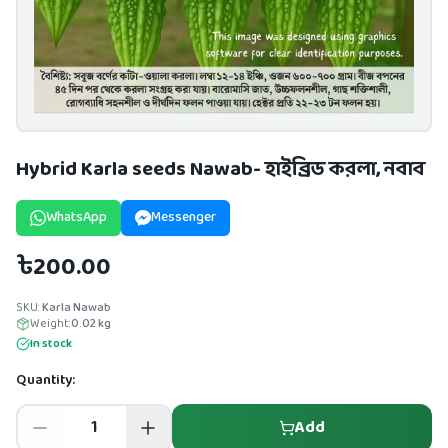
Hybrid Karla seeds Nawab- হাইব্রিড করলা, নবাব
WhatsApp
Messenger
৳200.00
SKU:
Karla Nawab
Weight:
0.02
kg
In stock
Quantity:
Add