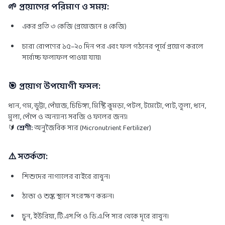
🌱
প্রয়োগের পরিমাণ ও সময়:
একর প্রতি ৩ কেজি (প্রয়োজনে ৪ কেজি)
চারা রোপণের ১৫–২০ দিন পর এবং ফল গঠনের পূর্বে প্রয়োগ করলে
সর্বোচ্চ ফলাফল পাওয়া যায়।
🎯
প্রয়োগ উপযোগী ফসল:
ধান, গম, ভুট্টা, পেঁয়াজ, চিচিঙ্গা, মিষ্টি কুমড়া, পটল, টমেটো, পাট, তুলা, ধনে,
মুলা, পেঁপে ও অন্যান্য সবজি ও ফলের জন্য।
🔰
শ্রেণী:
অনুজৈবিক সার (Micronutrient Fertilizer)
⚠️
সতর্কতা:
শিশুদের নাগালের বাইরে রাখুন।
ঠান্ডা ও শুষ্ক স্থানে সংরক্ষণ করুন।
চুন, ইউরিয়া, টি.এস.পি ও ডি.এ.পি সার থেকে দূরে রাখুন।