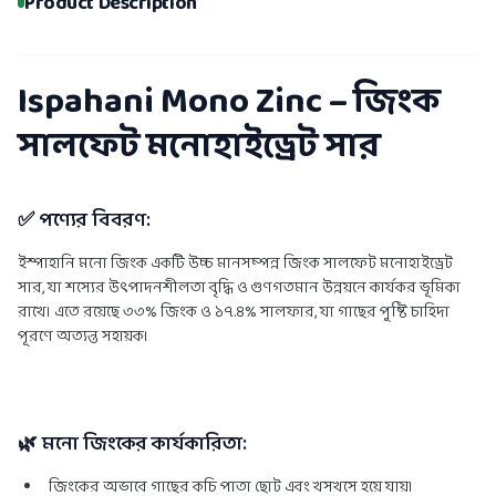
Product Description
Ispahani Mono Zinc – জিংক
সালফেট মনোহাইড্রেট সার
✅
পণ্যের বিবরণ:
ইস্পাহানি মনো জিংক একটি উচ্চ মানসম্পন্ন জিংক সালফেট মনোহাইড্রেট
সার, যা শস্যের উৎপাদনশীলতা বৃদ্ধি ও গুণগতমান উন্নয়নে কার্যকর ভূমিকা
রাখে। এতে রয়েছে ৩৩% জিংক ও ১৭.৪% সালফার, যা গাছের পুষ্টি চাহিদা
পূরণে অত্যন্ত সহায়ক।
🌿
মনো জিংকের কার্যকারিতা:
জিংকের অভাবে গাছের কচি পাতা ছোট এবং খসখসে হয়ে যায়।