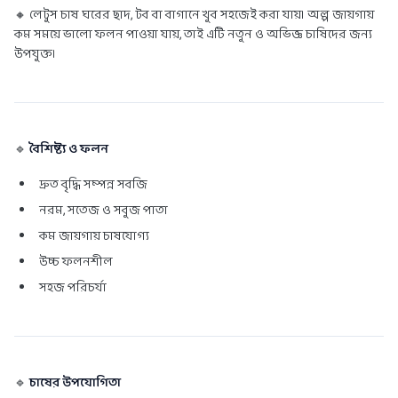
🔸 লেটুস চাষ ঘরের ছাদ, টব বা বাগানে খুব সহজেই করা যায়। অল্প জায়গায়
কম সময়ে ভালো ফলন পাওয়া যায়, তাই এটি নতুন ও অভিজ্ঞ চাষিদের জন্য
উপযুক্ত।
🔹
বৈশিষ্ট্য ও ফলন
দ্রুত বৃদ্ধি সম্পন্ন সবজি
নরম, সতেজ ও সবুজ পাতা
কম জায়গায় চাষযোগ্য
উচ্চ ফলনশীল
সহজ পরিচর্যা
🔹
চাষের উপযোগিতা