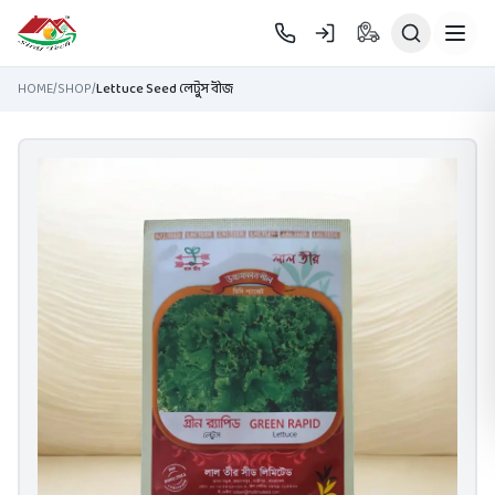
Skip to main content
HOME
/
SHOP
/
Lettuce Seed লেটুস বীজ