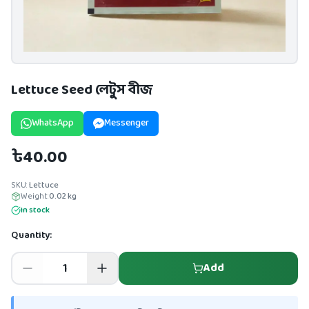
Lettuce Seed লেটুস বীজ
WhatsApp
Messenger
৳40.00
SKU:
Lettuce
Weight:
0.02
kg
In stock
Quantity:
Add