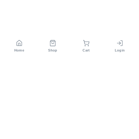
Home
Shop
Cart
Login
সিরাজ টেক লিমিটেড বাংলাদেশের অন্যতম কৃষি প্রযুক্তি কোম্পানি। ২০১২
সাল থেকে আমরা আধুনিক কৃষি সমাধান প্রদান করে আসছি।