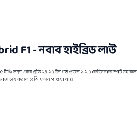
id F1 - নবাব হাইব্রিড লাউ
১৫ ইঞ্চি লম্বা একর প্রতি ২৪-২৫ টন গড় ওজন ২-২.৫ কেজি সাদা স্পট সহ
বর মাসে চাষ করলে বেশি ফলন পাওয়া যায়