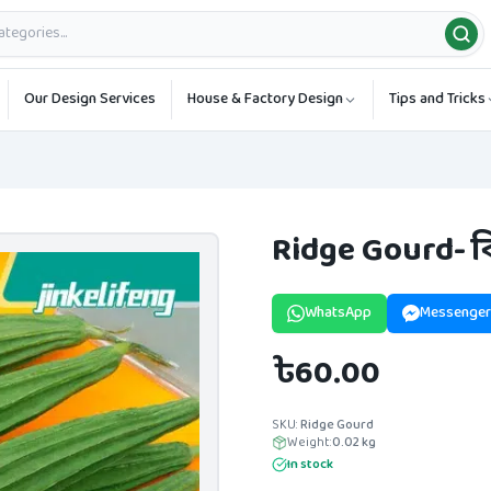
Our Design Services
House & Factory Design
Tips and Tricks
Ridge Gourd- ব
WhatsApp
Messenger
৳60.00
SKU:
Ridge Gourd
Weight:
0.02
kg
In stock