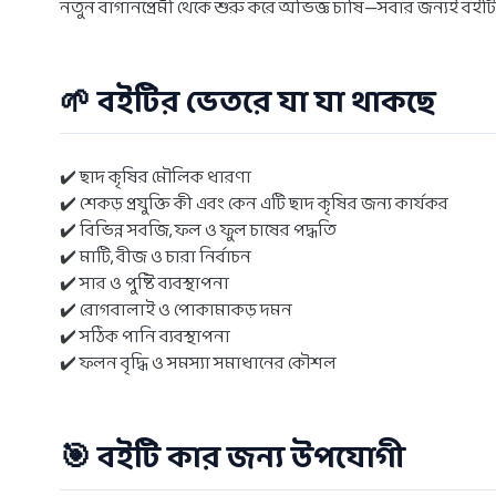
নতুন বাগানপ্রেমী থেকে শুরু করে অভিজ্ঞ চাষি—সবার জন্যই বইট
🌱 বইটির ভেতরে যা যা থাকছে
✔️ ছাদ কৃষির মৌলিক ধারণা
✔️ শেকড় প্রযুক্তি কী এবং কেন এটি ছাদ কৃষির জন্য কার্যকর
✔️ বিভিন্ন সবজি, ফল ও ফুল চাষের পদ্ধতি
✔️ মাটি, বীজ ও চারা নির্বাচন
✔️ সার ও পুষ্টি ব্যবস্থাপনা
✔️ রোগবালাই ও পোকামাকড় দমন
✔️ সঠিক পানি ব্যবস্থাপনা
✔️ ফলন বৃদ্ধি ও সমস্যা সমাধানের কৌশল
🎯 বইটি কার জন্য উপযোগী