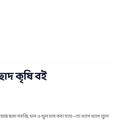
ছাদ কৃষি বই
সহজে ছাদে সবজি, ফল ও ফুল চাষ করা যায়—তা ধাপে ধাপে তুলে