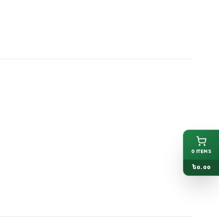
0
ITEMS
৳
0.00