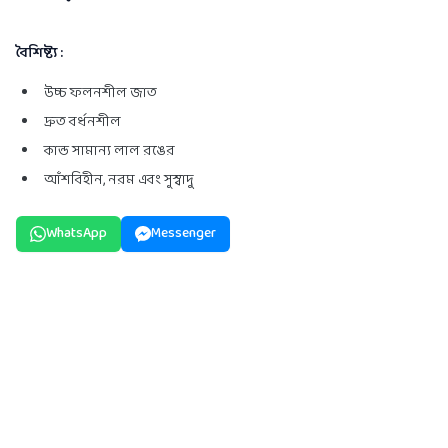
বৈশিষ্ট্য
:
উচ্চ ফলনশীল জাত
দ্রুত বর্ধনশীল
কান্ড সামান্য লাল রঙের
আঁশবিহীন, নরম এবং সুস্বাদু
WhatsApp
Messenger