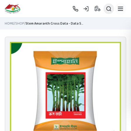
Skip to main content
HOME
/
SHOP
/
Stem Amaranth Cross Data - Data Shak Seed - ক্রস ডাটা বীজ