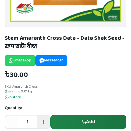
Stem Amaranth Cross Data - Data Shak Seed -
ক্রস ডাটা বীজ
WhatsApp
Messenger
৳30.00
SKU:
Amaranth Cross
Weight:
0.01
kg
In stock
Quantity:
Add