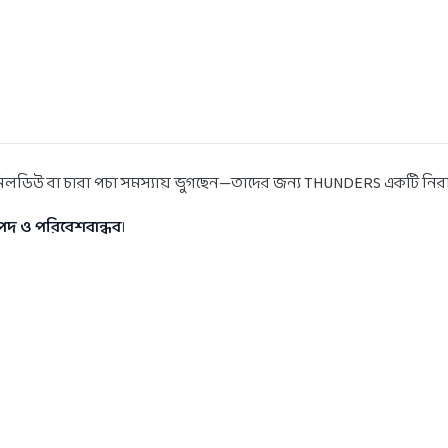
ট, মিলডিউ বা চারা পচা সমস্যায় ভুগছেন—তাদের জন্য THUNDERS একটি নি
পদ ও পরিবেশবান্ধব
।