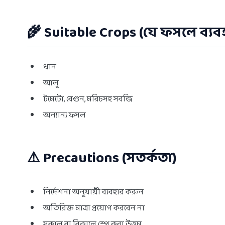
🌾 Suitable Crops (যে ফসলে ব্য
ধান
আলু
টমেটো, বেগুন, মরিচসহ সবজি
অন্যান্য ফসল
⚠️ Precautions (সতর্কতা)
নির্দেশনা অনুযায়ী ব্যবহার করুন
অতিরিক্ত মাত্রা প্রয়োগ করবেন না
সকাল বা বিকালে স্প্রে করা উত্তম