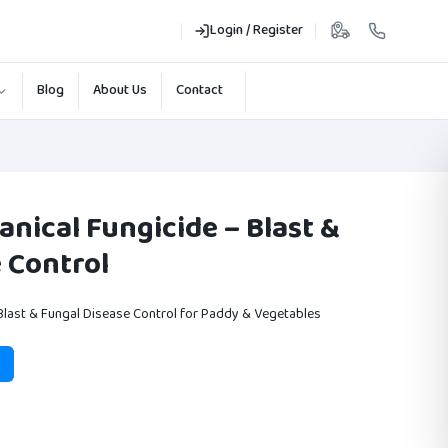
Login / Register
Blog
About Us
Contact
ical Fungicide – Blast &
 Control
last & Fungal Disease Control for Paddy & Vegetables