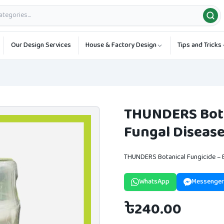
Our Design Services
House & Factory Design
Tips and Tricks
THUNDERS Botan
Fungal Disease
THUNDERS Botanical Fungicide – B
WhatsApp
Messenger
৳240.00