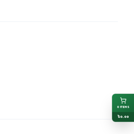
0
ITEMS
৳
0.00