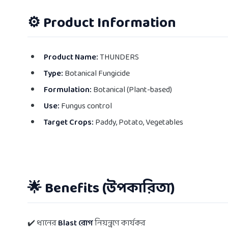
⚙️ Product Information
Product Name:
THUNDERS
Type:
Botanical Fungicide
Formulation:
Botanical (Plant-based)
Use:
Fungus control
Target Crops:
Paddy, Potato, Vegetables
🌟 Benefits (উপকারিতা)
✔️ ধানের
Blast রোগ
নিয়ন্ত্রণে কার্যকর