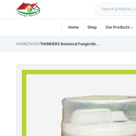
Skip to main content
Home
Shop
Our Products
HOME
/
SHOP
/
THUNDERS Botanical Fungicide – Blast & Fungal Disease Control