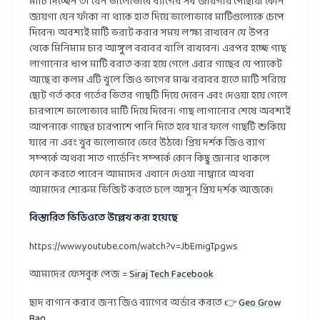
মাটি দিচ্ছেন তা যেন ভালোভাবে ব্যাগের সব জায়গায় পৌঁছায়। কোন
জায়গা যেন ফাঁকা না থাকে হাত দিয়ে ভালোভাবে মাটিগুলোকে চেপে
দিবেন। অবশ্যই মাটি ভরাট করার সময় লক্ষ্য রাখবেন যে উপর
থেকে মিনিমাম চার আঙ্গুল বরাবর খালি রাখবেন। এরপর হচ্ছে গাছ
লাগানোর ধাপ মাটি বরাত করা হয়ে গেলে এবার গাছের যে প্যাকেট
আছে বা কলম এটি খুলে জিও ভাগের মাঝ বরাবর হাতে মাটি সরিয়ে
ছোট গর্ত করে গর্তের ভিতর গাছটি দিয়ে দেবেন এবং দেওয়া হয়ে গেলে
চারপাশে ভালোভাবে মাটি দিয়ে দিবেন। গাছ লাগানোর শেষে অবশ্যই
আপনাকে গাছের চারপাশে পানি দিতে হবে যার ফলে গাছটি শুকিয়ে
যাবে না এবং খুব ভালোভাবে ভেরে উঠবে। প্রিয় দর্শক জিও ব্যাগ
সম্পর্কে অথবা সাত গার্ডেনিং সম্পর্কে কোন কিছু জানার থাকলে
ফোন করতে পারেন আমাদের এখানে দেওয়া নাম্বারে অথবা
আমাদের শোরুম ভিজিট করতে চলে আসুন প্রিয় দর্শক আজকে।
বিস্তারিত ভিডিওতে উল্লেখ করা হয়েছে
https://www.youtube.com/watch?v=JbEmigTpgws
আমাদের ফেসবুক পেজ =
Siraj Tech Facebook
ছাদ বাগান করার জন্য জিও ব্যাগের অর্ডার করতে 👉
Geo Grow
Bag