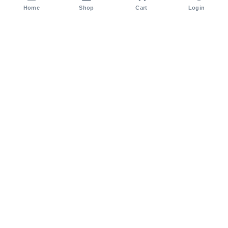
Home
Shop
Cart
Login
সিরাজ টেক লিমিটেড বাংলাদেশের অন্যতম কৃষি প্রযুক্তি কোম্পানি। ২০১২
সাল থেকে আমরা আধুনিক কৃষি সমাধান প্রদান করে আসছি।
Others Products