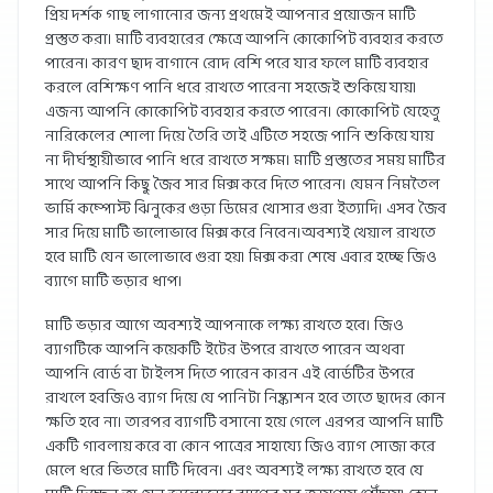
প্রিয় দর্শক গাছ লাগানোর জন্য প্রথমেই আপনার প্রয়োজন মাটি
প্রস্তুত করা। মাটি ব্যবহারের ক্ষেত্রে আপনি কোকোপিট ব্যবহার করতে
পারেন। কারণ ছাদ বাগানে রোদ বেশি পরে যার ফলে মাটি ব্যবহার
করলে বেশিক্ষণ পানি ধরে রাখতে পারেনা সহজেই শুকিয়ে যায়।
এজন্য আপনি কোকোপিট ব্যবহার করতে পারেন। কোকোপিট যেহেতু
নারিকেলের শোলা দিয়ে তৈরি তাই এটিতে সহজে পানি শুকিয়ে যায়
না দীর্ঘস্থায়ীভাবে পানি ধরে রাখতে সক্ষম। মাটি প্রস্তুতের সময় মাটির
সাথে আপনি কিছু জৈব সার মিক্স করে দিতে পারেন। যেমন নিমতৈল
ভার্মি কম্পোস্ট ঝিনুকের গুড়া ডিমের খোসার গুরা ইত্যাদি। এসব জৈব
সার দিয়ে মাটি ভালোভাবে মিক্স করে নিবেন।অবশ্যই খেয়াল রাখতে
হবে মাটি যেন ভালোভাবে গুরা হয়। মিক্স করা শেষে এবার হচ্ছে জিও
ব্যাগে মাটি ভড়ার ধাপ।
মাটি ভড়ার আগে অবশ্যই আপনাকে লক্ষ্য রাখতে হবে। জিও
ব্যাগটিকে আপনি কয়েকটি ইটের উপরে রাখতে পারেন অথবা
আপনি বোর্ড বা টাইলস দিতে পারেন কারন এই বোর্ডটির উপরে
রাখলে হবজিও ব্যাগ দিয়ে যে পানিটা নিষ্কাশন হবে তাতে ছাদের কোন
ক্ষতি হবে না। তারপর ব্যাগটি বসানো হয়ে গেলে এরপর আপনি মাটি
একটি গাবলায় করে বা কোন পাত্রের সাহায্যে জিও ব্যাগ সোজা করে
মেলে ধরে ভিতরে মাটি দিবেন। এবং অবশ্যই লক্ষ্য রাখতে হবে যে