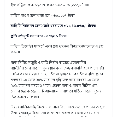
ইলেকট্রিক্যাল কাজের জন্য খরচ হবে = ৫৬,০০০/- টাকা।
বাড়ির রঙের জন্য খরচ হবে = ৬০,০০০/- টাকা।
বাড়িটি নির্মাণের জন্য মোট খরচ হবে = ২১,৪১,০৬০/- টাকা।
প্রতি বর্গফুটে খরচ হবে = ১৫২১/- টাকা।
বাড়ির ডিজাইন সম্পর্কে কোন প্রশ্ন থাকলে নিচের কমেন্ট বক্স এ প্রশ্ন
করুন।
রাজ মিস্ত্রির মজুরি ও বাড়ি নির্মাণ কাজের প্রযোজনিয়
ম্যাটেরিয়ালের বাজার মুল্য স্থান কাল ভেদে কমবেশি হতে পারে। এটা
নির্ভর করবে বাজারে চাহিদা উপর। ছাদের মাপের উপর প্রতি ফ্লোরে
শতকরা ১০ থেকে ২০% হারে দর বৃদ্ধি হতে পারে অথবা ১০ থেকে
২০% হারে দর কমতেও পারে। এছাড়া রাজ ও রডের মিস্ত্রিয় এবং
লেবার দের কাজের রেট আলোচনার মাধ্যমে সঠিক বাজার মূল্যে
ঠিক করলে ভাল হয়।
বিঃদ্রঃ মালিক যদি নিজে মালামাল কিনে কাজ করাতে পারেন তাহলে
উক্ত হিসাবকৃত টাকা দিয়ে কাজ শেষ করতে পারবেন। এবং এখান