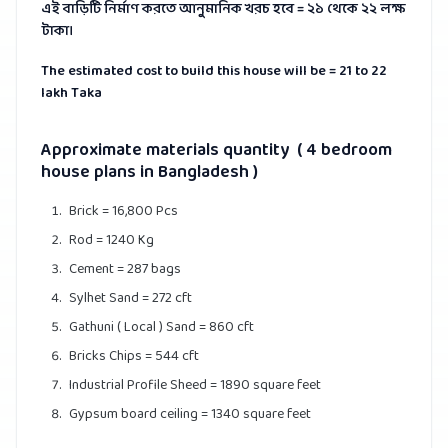
এই বাড়িটি নির্মাণ করতে আনুমানিক খরচ হবে = ২১ থেকে ২২ লক্ষ
টাকা।
The estimated cost to build this house will be = 21 to 22
lakh Taka
Approximate materials quantity
( 4 bedroom
house plans in Bangladesh )
Brick = 16,800 Pcs
Rod = 1240 Kg
Cement = 287 bags
Sylhet Sand = 272 cft
Gathuni ( Local ) Sand = 860 cft
Bricks Chips = 544 cft
Industrial Profile Sheed = 1890 square feet
Gypsum board ceiling = 1340 square feet