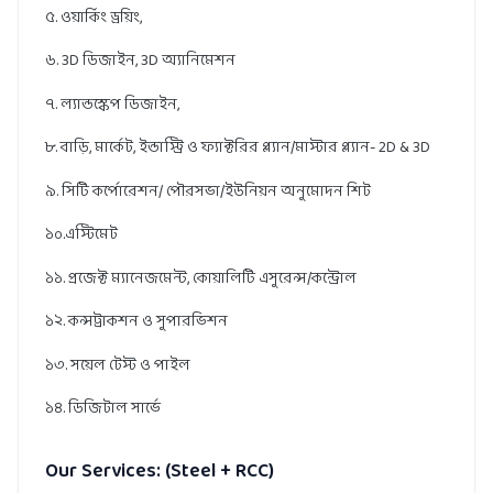
৫. ওয়ার্কিং ড্রয়িং,
৬. 3D ডিজাইন, 3D অ্যানিমেশন
৭. ল্যান্ডস্কেপ ডিজাইন,
৮. বাড়ি, মার্কেট, ইন্ডাস্ট্রি ও ফ্যাক্টরির প্ল্যান/মাস্টার প্ল্যান- 2D & 3D
৯. সিটি কর্পোরেশন/ পৌরসভা/ইউনিয়ন অনুমোদন শিট
১০.এস্টিমেট
১১. প্রজেক্ট ম্যানেজমেন্ট, কোয়ালিটি এসুরেন্স/কন্ট্রোল
১২. কন্সট্রাকশন ও সুপারভিশন
১৩. সয়েল টেস্ট ও পাইল
১৪. ডিজিটাল সার্ভে
Our Services: (Steel + RCC)