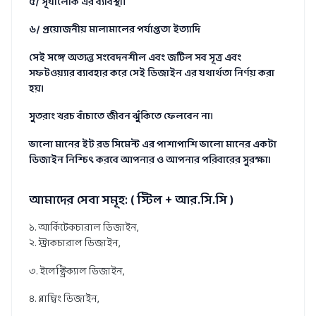
৫/ সূর্যালোক এর ব্যাবস্থা।
৬/ প্রয়োজনীয় মালামালের পর্যাপ্ততা ইত্যাদি
সেই সঙ্গে অত্যন্ত সংবেদনশীল এবং জটিল সব সূত্র এবং
সফটওয়্যার ব্যাবহার করে সেই ডিজাইন এর যথার্থতা নির্ণয় করা
হয়।
সুতরাং খরচ বাঁচাতে জীবন ঝুঁকিতে ফেলবেন না।
ভালো মানের ইট রড সিমেন্ট এর পাশাপাশি ভালো মানের একটা
ডিজাইন নিশ্চিৎ করবে আপনার ও আপনার পরিবারের সুরক্ষা।
আমাদের সেবা সমূহ: ( স্টিল + আর.সি.সি )
১. আর্কিটেকচারাল ডিজাইন,
২. স্ট্রাকচারাল ডিজাইন,
৩. ইলেক্ট্রিক্যাল ডিজাইন,
৪. প্লাম্বিং ডিজাইন,