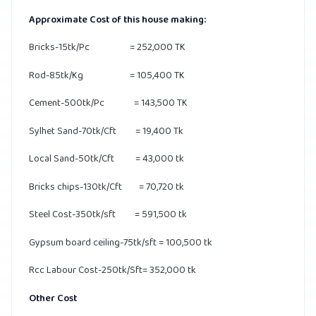
Approximate Cost of this house making:
Bricks-15tk/Pc = 252,000 TK
Rod-85tk/Kg = 105,400 TK
Cement-500tk/Pc = 143,500 TK
Sylhet Sand-70tk/Cft = 19,400 Tk
Local Sand-50tk/Cft = 43,000 tk
Bricks chips-130tk/Cft = 70,720 tk
Steel Cost-350tk/sft = 591,500 tk
Gypsum board ceiling-75tk/sft = 100,500 tk
Rcc Labour Cost-250tk/Sft= 352,000 tk
Other Cost