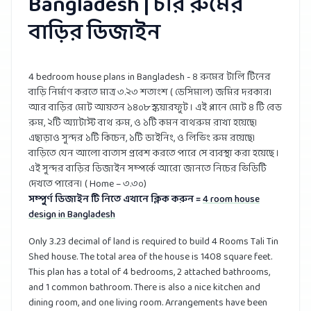
Bangladesh | চার রুমের
বাড়ির ডিজাইন
4 bedroom house plans in Bangladesh - ৪ রুমের টালি টিনের
বাড়ি নির্মাণ করতে মাত্র ৩.২৩ শতাংশ ( ডেসিমাল) জমির দরকার।
আর বাড়ির মোট আয়তন ১৪০৮ স্কয়ারফুট । এই প্লানে মোট ৪ টি বেড
রুম, ২টি অ্যাটাস্ট বাথ রুম, ও ১টি কমন বাথরুম রাখা হয়েছে।
এছাড়াও সুন্দর ১টি কিচেন, ১টি ডাইনিং, ও লিভিং রুম রয়েছে।
বাড়িতে যেন আলো বাতাস প্রবেশ করতে পারে সে ব্যবস্থা করা হয়েছে ।
এই সুন্দর বাড়ির ডিজাইন সম্পর্কে আরো জানতে নিচের ভিডিটি
দেখতে পারেন। ( Home – ৩.৩০)
সম্পুর্ণ ডিজাইন টি নিতে এখানে ক্লিক করুন =
4 room house
design in Bangladesh
Only 3.23 decimal of land is required to build 4 Rooms Tali Tin
Shed house. The total area of ​​the house is 1408 square feet.
This plan has a total of 4 bedrooms, 2 attached bathrooms,
and 1 common bathroom. There is also a nice kitchen and
dining room, and one living room. Arrangements have been