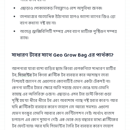
পারে এসব ব্যাগ।
এছাড়াও পোকামাকড় নিয়ন্ত্রণেও বেশ অসুবিধা জনক।
তাপমাত্রার অত্যাধিক উঠানামা হলেও ভালো মানের জিও গ্রো
ব্যাগ কখনো নষ্ট হয় না।
অত্যন্ত ফ্লেক্সিবিলিটি সম্পন্ন এসব ব্যাগ মাটিকে পুষ্টিগুন সম্পন্ন
রাখে।
সাধারণ টবের সাথে Geo Grow Bag এর পার্থক্য?
আপনারা যারা বাসা বাড়ির ছাদে কিংবা বেলকনিতে সাধারণ মাটির
টব,
সিমেন্টের
টব কিংবা প্লাস্টিক টব ব্যবহার করে আসছেন তারা
নিশ্চয়ই জানেন যে এগুলোর কোনোটিই তেমন একটা টেকসই না।
কেননা মাটির টবের ক্ষেত্রে অতি সহজে যেমন ভেঙে যায় তেমনি
রয়েছে এর অতিরিক্ত ওজন। এছাড়াও এসব টবে ডাস্ট কিংবা গুড়া
সৃষ্টি হয় যা ধীরে ধীরে টব এবং অবশেষে গাছে নষ্ট হবার কারণ। আর
যদি প্লাস্টিকটা ব্যবহার করেন তাহলে তো আরো সমস্যা। এগুলো
যেমন ভংকুর তেমনি আবার কোন ভেন্টিলেশন নেই। অর্থাৎ বাতাস
চলাচল এর কোন সুযোগ নেই। এক থেকে দেড় বছরের মধ্যে প্লাস্টিকের
টব ফেটে যায়। আর যদি সিমেন্টের তৈরি টব ব্যবহার করেন তাহলে