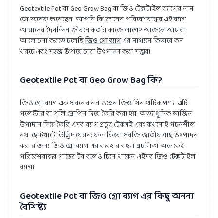
Geotextile Pot বা Geo Grow Bag বা জিও টেক্সটাইল ব্যাগের নাম
তো অনেক শুনেছেন। আপনি কি জানেন পরিবেশবান্ধব এই ব্যাগ
আমাদের দৈনন্দিন জীবনে কতটা কাজে লাগে? আজকে আমরা
আলোচনা করতে চলেছি
জিও গ্রো ব্যাগ
এর মাধ্যমে কিভাবে কম
খরচে এবং সহজ উপায়ে চারা উৎপাদন করা সম্ভব।
Geotextile Pot বা
Geo Grow Bag কি?
জিও গ্রো ব্যাগ এক ধরনের নন ওভেন জিও সিনথেটিক পণ্য। এটি
পলেস্টার বা পলি প্রোপিন দিয়ে তৈরি করা হয়। অত্যাধুনিক ভার্জিন
উপাদান দিয়ে তৈরি এসব ব্যাগ প্রচুর টেকসই এবং কখনোই পচনশীল
নয়। ছোটখাটো উদ্ভিদ যেমন: ফল কিংবা সবজি জাতীয় গাছ উৎপাদন
করার জন্য জিও গ্রো ব্যাগ এর ব্যবহার বহুল প্রচলিত। অনেকেই
পরিবেশবান্ধব গাছের টব বলেও চিনে থাকেন এইসব জিও টেক্সটাইল
ব্যাগ।
Geotextile Pot বা
জিও গ্রো ব্যাগ এর কিছু অনন্য
বৈশিষ্ট্য