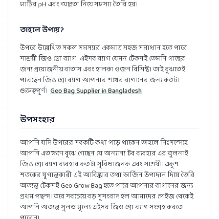
মাটির pH এবং অম্লতা নিয়ে সমস্যা তৈরি হয়।
তাহলে উপায়?
উপরে উল্লেখিত সকল সমস্যার একমাত্র সহজ সমাধান হতে পারে
সাশ্রয়ী জিও গ্রো ব্যাগ। এইসব ব্যাগ যেমন টেকসই তেমনি গাছের
জন্য প্রয়োজনীয় বাতাস এবং হালকা ওজন বিশিষ্ট। তাই বুঝতেই
পারছেন জিও গ্রো ব্যাগ আপনার শখের বাগানের জন্য কতটা
গুরুত্বপূর্ণ।
Geo Bag Supplier in Bangladesh
উপসংহার
আপনি যদি উপরের সবকটি কথা পড়ে থাকেন তাহলে নিঃসন্দেহে
আপনি এতক্ষণে বুঝে গেছেন যে অন্যান্য টব ব্যবহার এর তুলনাই
জিও গ্রো ব্যাগ ব্যবহার কতটা সুবিধাজনক এবং সাশ্রয়ী। একুশ
শতকের যুগান্তকারী এই আবিষ্কার তথা ভার্জিন উপাদান দিয়ে তৈরি
অত্যন্ত টেকসই Geo Grow Bag হতে পারে আপনার বাগানের জন্য
প্রথম পছন্দ। তবে সবচেয়ে বড় সুসংবাদ হল আমাদের পেইজ থেকেই
আপনি অত্যন্ত সুলভ মূল্যে এইসব জিও গ্রো ব্যাগ সংগ্রহ করতে
পারেন।