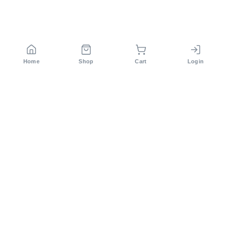
Home
Shop
Cart
Login
সিরাজ টেক লিমিটেড বাংলাদেশের অন্যতম কৃষি প্রযুক্তি কোম্পানি। ২০১২
সাল থেকে আমরা আধুনিক কৃষি সমাধান প্রদান করে আসছি।
Others Products