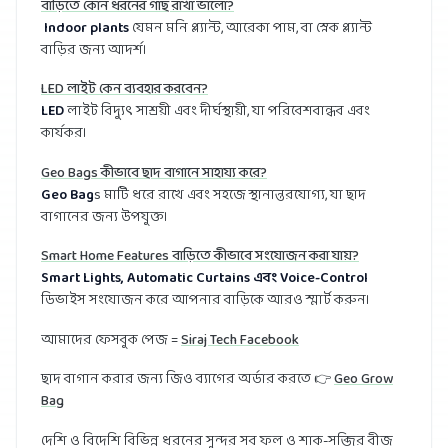
বাড়িতে কোন ধরনের গাছ রাখা ভালো?
Indoor plants
যেমন মনি প্ল্যান্ট, আরেকা পাম, বা স্নেক প্ল্যান্ট
বাড়ির জন্য আদর্শ।
LED লাইট কেন ব্যবহার করবেন?
LED
লাইট বিদ্যুৎ সাশ্রয়ী এবং দীর্ঘস্থায়ী, যা পরিবেশবান্ধব এবং
কার্যকর।
Geo Bags কীভাবে ছাদ বাগানে সাহায্য করে?
Geo Bag
s মাটি ধরে রাখে এবং সহজে স্থানান্তরযোগ্য, যা ছাদ
বাগানের জন্য উপযুক্ত।
Smart Home Features বাড়িতে কীভাবে সংযোজন করা যায়?
Smart Lights, Automatic Curtains এবং Voice-Control
ডিভাইস সংযোজন করে আপনার বাড়িকে আরও স্মার্ট করুন।
আমাদের ফেসবুক পেজ =
Siraj Tech Facebook
ছাদ বাগান করার জন্য জিও ব্যাগের অর্ডার করতে 👉
Geo Grow
Bag
দেশি ও বিদেশি বিভিন্ন ধরনের সুন্দর সব ফল ও শাক-সব্জির বীজ