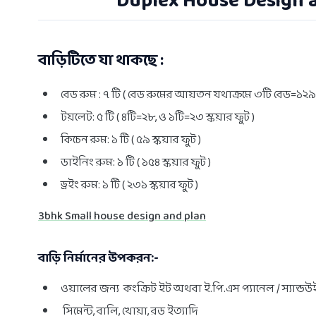
Duplex House Design and
বাড়িটিতে যা থাকছে :
বেড রুম : ৭ টি ( বেড রুমের আয়তন যথাক্রমে ৩টি বেড=১২৯, 
টয়লেট: ৫ টি ( ৪টি=২৮, ও ১টি=২৩ স্কয়ার ফুট )
কিচেন রুম: ১ টি ( ৫৯ স্কয়ার ফুট )
ডাইনিং রুম: ১ টি ( ১৫৪ স্কয়ার ফুট )
ড্রইং রুম: ১ টি ( ২৩১ স্কয়ার ফুট )
3bhk Small house design and plan
বাড়ি নির্মানের উপকরন:-
ওয়ালের জন্য কংক্রিট ইট অথবা ই.পি.এস প্যানেল / স্যান্ডউ
সিমেন্ট, বালি, খোয়া, রড ইত্যাদি