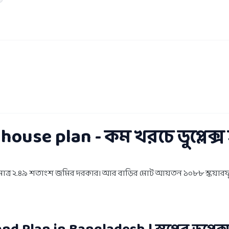
house plan - কম খরচে ডুপ্লেক্
তে মাত্র ২.৪৯ শতাংশ জমির দরকার। আর বাড়ির মোট আয়তন ১০৮৮ স্কয়ারফুট