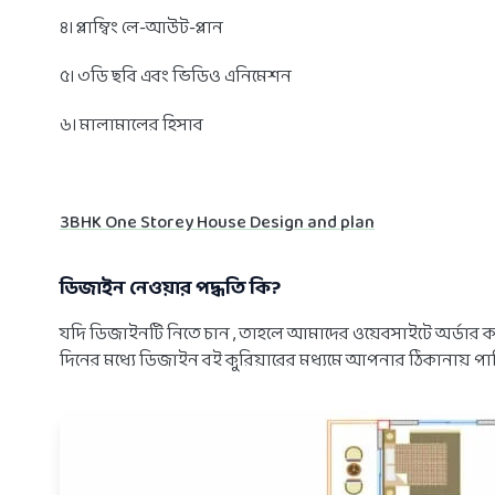
৪। প্লাম্বিং লে-আউট-প্লান
৫। ৩ডি ছবি এবং ভিডিও এনিমেশন
৬। মালামালের হিসাব
3BHK One Storey House Design and plan
ডিজাইন নেওয়ার পদ্ধতি কি?
যদি ডিজাইনটি নিতে চান , তাহলে আমাদের ওয়েবসাইটে অর্ডার 
দিনের মধ্যে ডিজাইন বই কুরিয়ারের মধ্যমে আপনার ঠিকানায় পাঠিয়