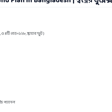
 Plan in Bangladesh | স্বপ্নের ডুপ্লে
ও ৪টি বেড=১২৮, স্কয়ার ফুট )
ইচ প্যানেল