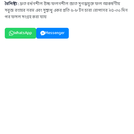
বৈশিষ্ট্য :
দ্রুত বর্ধনশীল উচ্চ ফলনশীল জাত সুগন্ধযুক্ত ফল আকর্ষণীয়
সবুজ রংয়ের নরম এবং সুস্বাধু একর প্রতি ৬-৮ টন চারা রোপনের ২৫-৩০ দিন
পর ফসল সংগ্রহ করা যায়
WhatsApp
Messenger