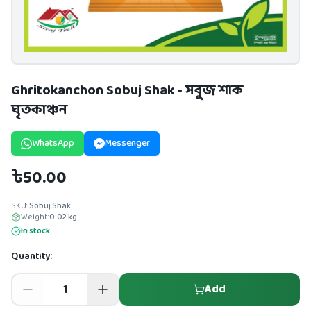
Ghritokanchon Sobuj Shak - সবুজ শাক
ঘৃতকাঞ্চন
WhatsApp
Messenger
৳50.00
SKU:
Sobuj Shak
Weight:
0.02
kg
In stock
Quantity:
Add