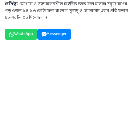
বৈশিষ্ট্য :
আগাম ও উচ্চ ফলনশীল হাইব্রিড জাত ফল হালকা সবুজ রঙের
গড় ওজন ১.৪-১.৬ কেজি ফল মাংশল, সুস্বাদু ও মোলায়েম একর প্রতি ফলন
১৮-২০টন ৫০ দিনে ফলন
WhatsApp
Messenger