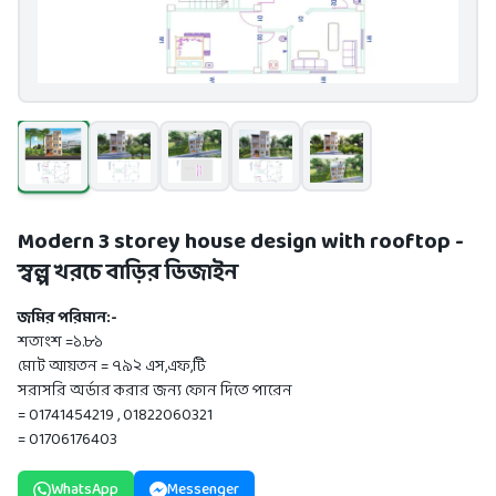
Modern 3 storey house design with rooftop -
স্বল্প খরচে বাড়ির ডিজাইন
জমির পরিমান:-
শতাংশ =১.৮১
মোট আয়তন = ৭৯২ এস,এফ,টি
সরাসরি অর্ডার করার জন্য ফোন দিতে পারেন
= 01741454219 , 01822060321
= 01706176403
WhatsApp
Messenger