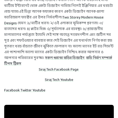
একজন ইঞ্জিনিয়ার এর কাছে ডিজাইন করতে গেলে অনেক খরচ।তাই মাথা
খাটিয়ে ইন্টারনেট থেকে একটা ডিজাইন নামিয়ে নিলেই ইঞ্জিনিয়ার এর খরচটা
বেচে যাবে।এই চিন্তা অনেক ভয়ংকর কারন একটা ডিজাইন অনেক গুলো
ভ্যারিয়েবল ফ্যাক্টর এর উপর নির্ভরশীল।
Two Storey Modern House
Designs
যেমন :১/ মাটির ধরন। ২/ ওই এলাকার ভূমিকম্প প্রবণতা। ৩/
বাতাসের ধরন। ৪/ প্লটের দিক। ৫/ সূর্যালোক এর ব্যাবস্থা। ৬/ প্রয়োজনীয়
মালামালের পর্যাপ্ততা ইত্যাদি সেই সঙ্গে অত্যন্ত সংবেদনশীল এবং জটিল সব
সূত্র এবং সফটওয়্যার ব্যাবহার করে সেই ডিজাইন এর যথার্থতা নির্ণয় করা হয়।
সুতরাং খরচ বাঁচাতে জীবন ঝুঁকিতে ফেলবেন না। ভালো মানের ইট রড সিমেন্ট
এর পাশাপাশি ভালো মানের একটা ডিজাইন নিশ্চিৎ করবে আপনার ও
আপনার পরিবারের সুরক্ষা।
সকল ধরনের বাড়ির ডিজাইন
বাড়ি নির্মাণ সম্পর্কে
টিপস ট্রিকস
Siraj Tech Facebook Page
Siraj Tech Youtube
Facebook
Twitter
Youtube