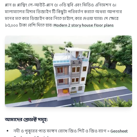
প্লান ৪। প্লাম্বিং লে-আউট-প্লান ৫। ৩ডি ছবি এবং ভিডিও এনিমেশন ৬।
মালামালের হিসাব ডিজাইন টি কিছুটা পরিবর্তন করতে অথবা আপনার
মনের মত করে ডিজাইন করে নিতে চাইলে, করে দেওয়া যাবে। সে ক্ষেত্রে
১৫,০০০ টাকা বেশি দিতে হবে।
Modern 2 story house floor plans
আমাদের প্রোডাক্ট সমূহ:
নদী ও পুকুরের পাড় ভাঙ্গন রোধে জিও শিট ও জিও ব্যাগ =
Geosheet