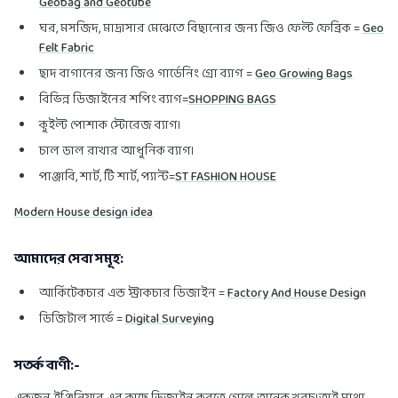
Geobag and Geotube
ঘর, মসজিদ, মাদ্রাসার মেঝেতে বিছানোর জন্য জিও ফেল্ট ফেব্রিক =
Geo
Felt Fabric
ছাদ বাগানের জন্য জিও গার্ডেনিং গ্রো ব্যাগ =
Geo Growing Bags
বিভিন্ন ডিজাইনের শপিং ব্যাগ=
SHOPPING BAGS
কুইল্ট পোশাক স্টোরেজ ব্যাগ।
চাল ডাল রাখার আধুনিক ব্যাগ।
পাঞ্জাবি, শার্ট, টি শার্ট, প্যান্ট=
ST FASHION HOUSE
Modern House design idea
আমাদের সেবা সমূহ:
আর্কিটেকচার এন্ড স্ট্রাকচার ডিজাইন =
Factory And House Design
ডিজিটাল সার্ভে =
Digital Surveying
সতর্ক বাণী:-