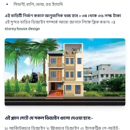
সিমেন্ট, বালি, খোয়া, রড ইত্যাদি
এই বাড়িটি নির্মাণ করতে আনুমানিক খরচ হবে = ৩৪ থেকে ৩৬ লক্ষ টাকা
এই সুন্দর বাড়ির ডিজাইন সম্পর্কে আরো জানতে লিঙ্কে ক্লিক করুন। =
3
storey house design
এই প্ল্যান সেটে যে সকল ডিজাইন গুলো দেওয়া হবে:-
১। আর্কিটেকচার ডিজাইন ২। স্ট্রাকচার ডিজাইন ৩। ইলেকট্রিক লে-আউট-