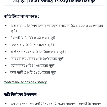
ডিজাইন | Low Costing 3 Story House Design
বাড়িটিতে যা থাকছে :
বেড রুম : ৩ টি ( বেড রুমের আয়তন যথাক্রমে ১৯৪, ১৫৩ ও ১১৮ স্কয়ার
ফুট )
টয়লেট: ২ টি ( ২২ ও ৩১ স্কয়ার ফুট )
কিচেন রুম: ১ টি ( ৬১ স্কয়ার ফুট )
ডাইনিং + ড্রইং রুম: ১ টি ( ১৪৮ স্কয়ার ফুট )
মিটিং বা ড্রইং রুমঃ ১ টি( ১৮২ স্কয়ার ফুট )
স্টোর রুম্ঃ ১ টি ( ২৯৪ স্কয়ার ফুট )
কার পার্কিংঃ ১ টি ( ১৫৮ স্কয়ার ফুট
Modern house design 2 storey
বাড়ি নির্মানের উপকরন:-
ওয়ালের জন্য কংক্রিট ইট অথবা ই.পি.এস প্যানেল / স্যান্ডউইচ প্যানেল