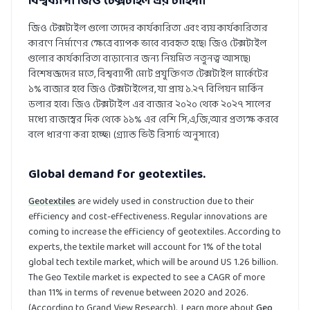
বিশ্বব্যাপী জিও টেক্সটাইল এর চাহিদা।
জিও টেক্সটাইল গুলো তাদের কার্যকারিতা এবং ব্যয় কার্যকারিতার
কারণে নির্মাণের ক্ষেত্রে ব্যাপক ভাবে ব্যবহৃত হছে। জিও টেক্সটাইল
গুলোর কার্যকারিতা বাড়ানোর জন্য নিয়মিত নতুনত্ব আসছে।
বিশেষজ্ঞদের মতে, বিশ্বব্যাপী মোট প্রযুক্তিগত টেক্সটাইল মার্কেটের
১% বাজার হবে জিও টেক্সটাইলের, যা প্রায় ১.২৭ বিলিয়ন মার্কিন
ডলার হবে। জিও টেক্সটাইল এর বাজার ২০২০ থেকে ২০২৭ সালের
মধ্যে রাজস্বের দিক থেকে ১১% এর বেশি সি,এ,জি,আর প্রত্যক্ষ করবে
বলে ধারণা করা হচ্ছে। (গ্র্যান্ড ভিউ রিসার্চ অনুসারে)
Global demand for geotextiles.
Geotextiles
are widely used in construction due to their
efficiency and cost-effectiveness. Regular innovations are
coming to increase the efficiency of geotextiles. According to
experts, the textile market will account for 1% of the total
global tech textile market, which will be around US 1.26 billion.
The Geo Textile market is expected to see a CAGR of more
than 11% in terms of revenue between 2020 and 2026.
(According to Grand View Research). Learn more about
Geo