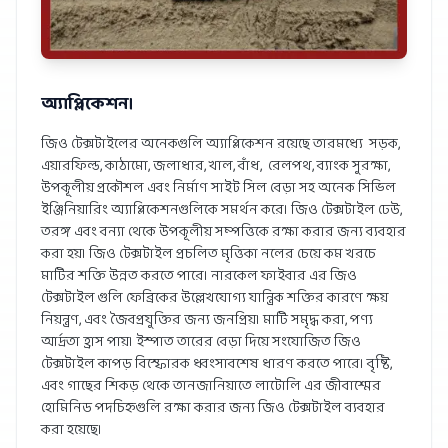
অ্যাপ্লিকেশন।
জিও টেক্সটাইলের অনেকগুলি অ্যাপ্লিকেশন রয়েছে তারমধ্যে সড়ক,
এয়ারফিল্ড, কাঠামো, জলাধার, খাল, বাঁধ, রেলপথ, ব্যাংক সুরক্ষা,
উপকূলীয় প্রকৌশল এবং নির্মাণ সাইট সিল বেড়া সহ ​​অনেক সিভিল
ইঞ্জিনিয়ারিং অ্যাপ্লিকেশনগুলিকে সমর্থন করে। জিও টেক্সটাইল ঢেউ,
তরঙ্গ এবং বন্যা থেকে উপকূলীয় সম্পত্তিকে রক্ষা করার জন্য ব্যবহার
করা হয়। জিও টেক্সটাইল প্রচলিত মৃত্তিকা নলের চেয়ে কম খরচে
মাটির শক্তি উন্নত করতে পারে। নারকেল ফাইবার এর জিও
টেক্সটাইল গুলি ফেব্রিকের উল্লেখযোগ্য যান্ত্রিক শক্তির কারণে ক্ষয়
নিয়ন্ত্রণ, এবং জৈবপ্রযুক্তির জন্য জনপ্রিয়। মাটি সমৃদ্ধ করা, পণ্য
আর্দ্রতা হ্রাস পায়। ইস্পাত তারের বেড়া দিয়ে সংযোজিত জিও
টেক্সটাইল কাপড় বিস্ফোরক ধ্বংসাবশেষ ধারণ করতে পারে। বৃষ্টি,
এবং গাছের শিকড় থেকে তানজানিয়াতে লাটোলি এর জীবাশ্মের
হোমিনিড পদচিহ্নগুলি রক্ষা করার জন্য জিও টেক্সটাইল ব্যবহার
করা হয়েছে।