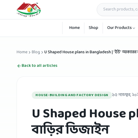
Skip to main content
Home
Shop
Our Products
Home
Blog
U Shaped House plans in Bangladesh | 'ইউ' আকারের
Back to all articles
১৫ নভেম্বর, ২০
HOUSE-BUILDING AND FACTORY DESIGN
U Shaped House pl
বাড়ির ডিজাইন