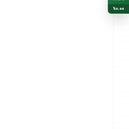
৳
0.00