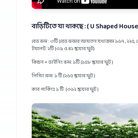
বাড়িটিতে যা থাকছে : ( U Shaped House
বেড রুম : ৩টি (বেড রুমের আয়তন যথাক্রমে ১৬৭ , ২২৫, ও
টয়লেট: ২টি (৩৯ ও ৪২ স্কয়ার ফুট)
কিচেন + ডাইনিং রুম: ১টি (১৫৮ স্কয়ার ফুট )
লিভিং রুম: ১ টি (২৬৫ স্কয়ার ফুট )
কার পার্কিংঃ ১ টি (৩৬২ স্কয়ার ফুট )