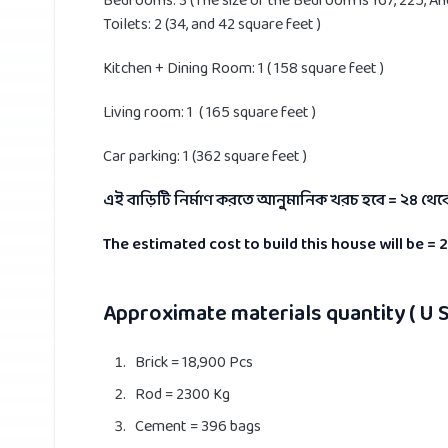
Bedrooms: 3 (The size of the Bedroom is 167, 225, An
Toilets: 2 (34, and 42 square feet )
Kitchen + Dining Room: 1 ( 158 square feet )
Living room: 1 ( 165 square feet )
Car parking: 1 (362 square feet )
এই বাড়িটি নির্মাণ করতে আনুমানিক খরচ হবে = ২৪ থেক
The estimated cost to build this house will be = 
Approximate materials quantity ( U 
Brick = 18,900 Pcs
Rod = 2300 Kg
Cement = 396 bags