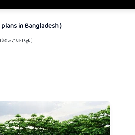
 plans in Bangladesh )
 ১৫৬ স্কয়ার ফুট )