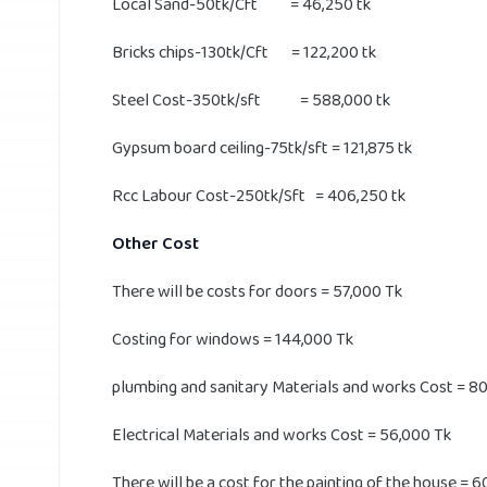
Local Sand-50tk/Cft = 46,250 tk
Bricks chips-130tk/Cft = 122,200 tk
Steel Cost-350tk/sft = 588,000 tk
Gypsum board ceiling-75tk/sft = 121,875 tk
Rcc Labour Cost-250tk/Sft = 406,250 tk
Other Cost
There will be costs for doors = 57,000 Tk
Costing for windows = 144,000 Tk
plumbing and sanitary Materials and works Cost = 8
Electrical Materials and works Cost = 56,000 Tk
There will be a cost for the painting of the house = 