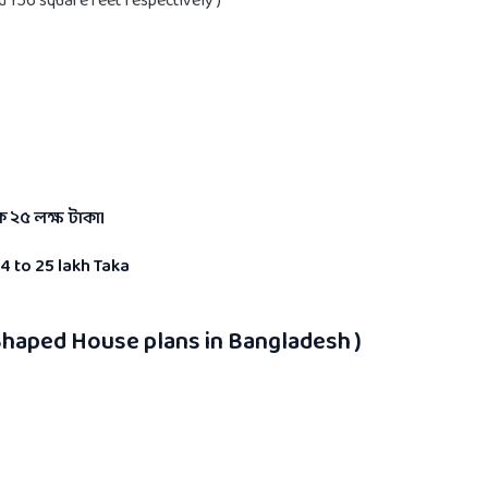
d 156 square feet respectively )
ে ২৫ লক্ষ টাকা।
24 to 25 lakh Taka
Shaped House plans in Bangladesh )